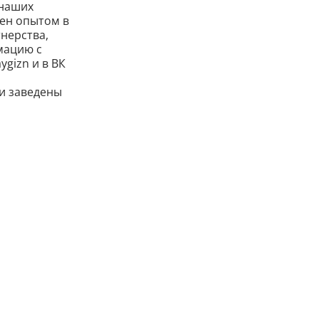
 наших
мен опытом в
нерства,
мацию с
gizn и в ВК
и заведены