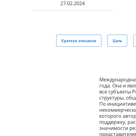
27.02.2024
Краткое описание
Цель
Международная
года. Она и яв
все субъекты 
структуры, об
По инициативе
некоммерческих
которого авто
поддержку, рас
значимости рез
представителям