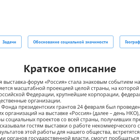
Задачи
Обоснование социальной значимости
Геогра
Краткое описание
 выставка-форум «Россия» стала знаковым событием н
ляется масштабной проекцией целой страны, на которо
Российской Федерации, крупнейшие корпорации, федер
щественные организации.
 Фонда президентских грантов 24 февраля был проведе
 организаций на выставке «Россия» (далее – день НКО),
ры социальных проектов со всей страны, получивших пр
сказывали гостям выставки о работе некоммерческого с
ультатов этой работы для нашего общества, встретятся
и органов государственной власти, смогут пообщаться 