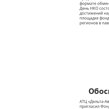
формате обмен
День НКО состо
достижений на
площадке фонда
регионов в пави
Обос
АТЦ «Дельта-А
пригласил Фонд