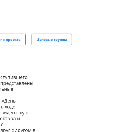
фия проекта
Целевые группы
аступившего
й представлены
альные
н «День
 в ходе
езидентскую
ектора и
 с
друг с другом в