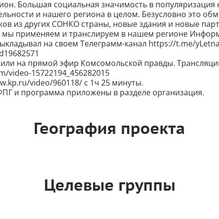
ион. Большая социальная значимость в популяризация
ельности и нашего региона в целом. Безусловно это об
ов из других СОНКО страны, новые здания и новые парт
 мы применяем и транслируем в нашем регионе Инфор
кладывал на своем Телеграмм-канал https://t.me/yLetnay
id19682571
асили на прямой эфир Комсомольской правды. Трансляци
com/video-15722194_456282015
w.kp.ru/video/960118/ с 1ч 25 минуты.
ПГ и программа приложены в разделе организация.
География проекта
Целевые группы