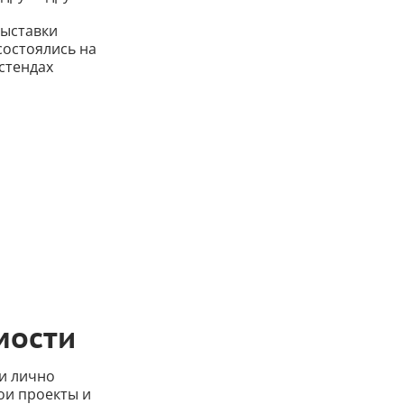
Выставки
состоялись на
 стендах
мости
и лично
ои проекты и