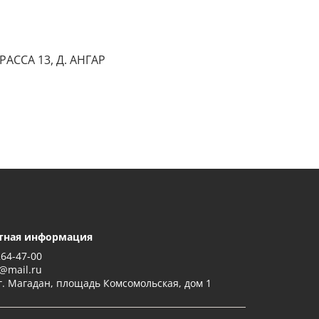
АССА 13, Д. АНГАР
тная информация
264-47-00
@mail.ru
г. Магадан, площадь Комсомольская, дом 1