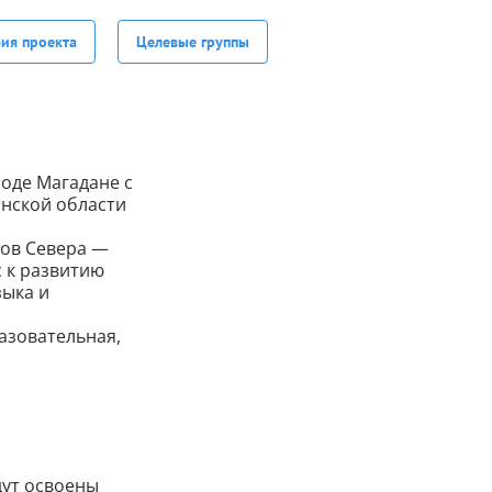
фия проекта
Целевые группы
роде Магадане с
нской области
ов Севера —
 к развитию
зыка и
азовательная,
дут освоены