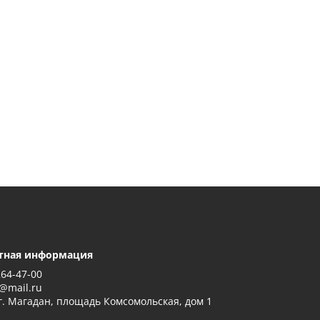
тная информация
264-47-00
@mail.ru
г. Магадан, площадь Комсомольская, дом 1