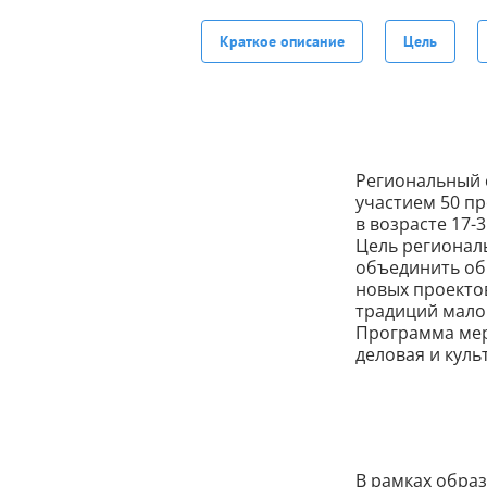
Краткое описание
Цель
Региональный с
участием 50 п
в возрасте 17-3
Цель регионал
объединить об
новых проектов
традиций мало
Программа мер
деловая и куль
В рамках обра