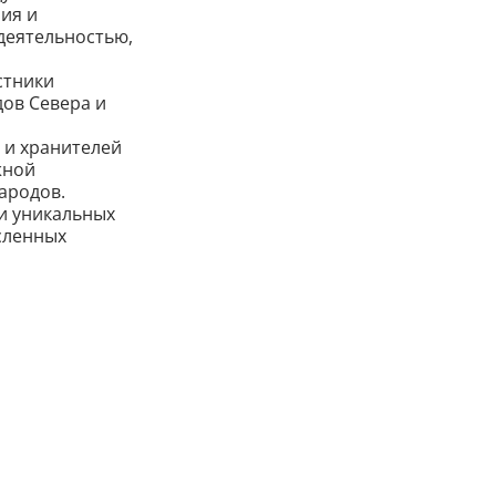
ия и
деятельностью,
стники
ов Севера и
 и хранителей
жной
ародов.
и уникальных
сленных