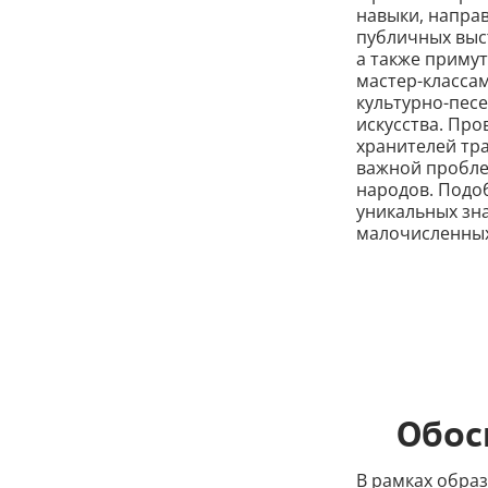
навыки, направ
публичных выс
а также приму
мастер-класса
культурно-пес
искусства. Пр
хранителей тр
важной пробле
народов. Подо
уникальных зн
малочисленных
Обос
В рамках обра