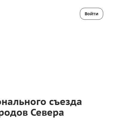
Войти
нального съезда
родов Севера