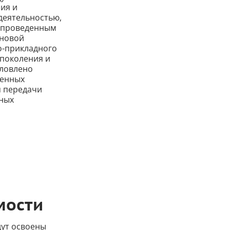
ия и
деятельностью,
я проведенным
сновой
о-прикладного
 поколения и
словлено
ленных
я передачи
нных
мости
дут освоены