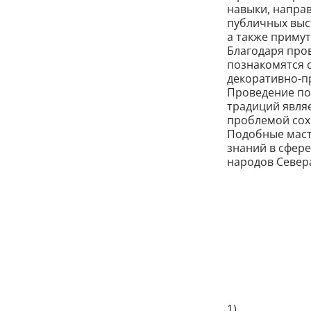
навыки, направ
публичных выс
а также приму
Благодаря про
познакомятся 
декоративно-пр
Проведение по
традиций явля
проблемой сох
Подобные маст
знаний в сфер
народов Север