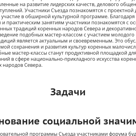
ленные на развитие лидерских качеств, делового общен
туплений. Участники Съезда познакомятся с проектной 
т участие в обширной культурной программе. Благодар
м и практическим занятиям участники познакомятся с о
енных традиций коренных народов Севера и декоративн
оведение подобных мастер-классом с участием молодого
адиций является актуальным и своевременным. Это обу
мой сохранения и развития культур коренных малочис
бные мастер-классы станут продуктивной площадкой дл
аний в сфере национально-прикладного искусства коре
 народов Севера.
Задачи
нование социальной значи
зовательной программы Съезда участниками форума бу