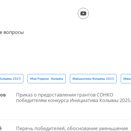
е вопросы
Колымы 2023
Моя Родина - Колыма
Инициатива Колымы 2021
Иниц
тов
Приказ о предоставлении грантов СОНКО
победителям конкурса Инициатива Колымы 2025.
й
Перечь победителей, обоснование уменьшение